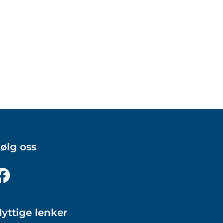
ølg oss
ølg
ss
å
acebook
yttige lenker