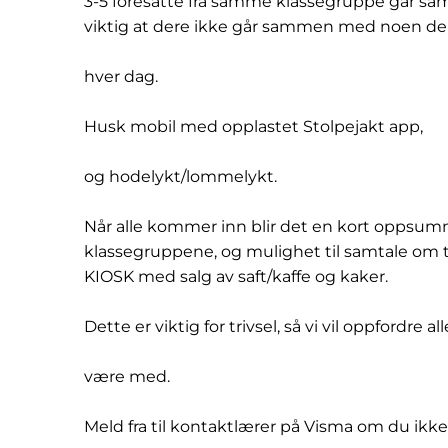
3-5 foresatte fra samme klassegruppe går sa
viktig at dere ikke går sammen med noen de
hver dag.
Husk mobil med opplastet Stolpejakt app,
og hodelykt/lommelykt.
Når alle kommer inn blir det en kort oppsum
klassegruppene, og mulighet til samtale om 
KIOSK med salg av saft/kaffe og kaker.
Dette er viktig for trivsel, så vi vil oppfordre alle
være med.
Meld fra til kontaktlærer på Visma om du ik