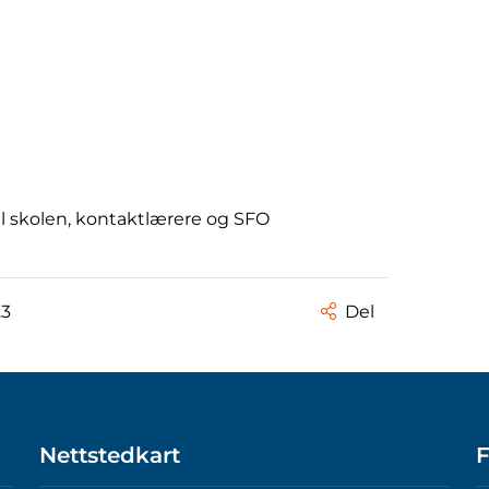
il skolen, kontaktlærere og SFO
23
Del
Nettstedkart
F