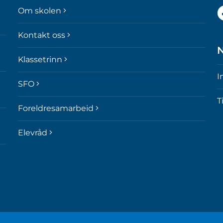
F
Om skolen
o
p
Kontakt oss
F
N
Klassetrinn
I
SFO
T
Foreldresamarbeid
Elevråd