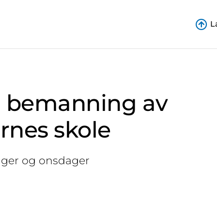
L
m bemanning av
rnes skole
ger og onsdager